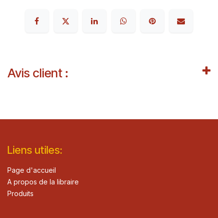
Avis client :
Lie​n
s ut
iles
:
Page d'accueil
A propos de la libraire
Produits