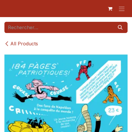
Se rendre au contenu
All Products