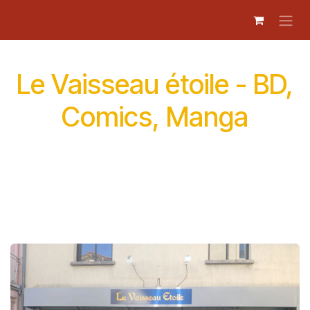
Se rendre au contenu
Le Vaisseau étoile - BD,
Comics, Manga