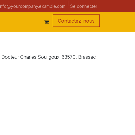
a semaine
Se connecter
info@yourcompany.example.com
Contacte
z-nous
e du Docteur Charles Souligoux, 63570, Brassac-