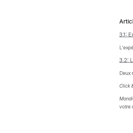
Artic
3.1: E
L'expé
3.2: 
Deux m
Click 
Mondi
votre 