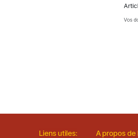
Arti
Vos do
Lie​n
s ut
iles
:
A propos de la