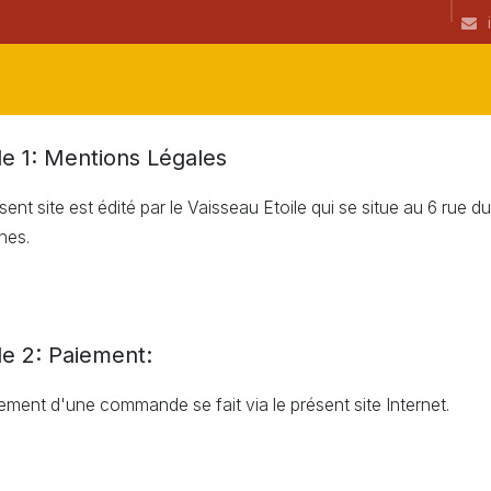
ibrairie
CGU
Informations
newsletter
Coup(s) de coeur de l
cle 1: Mentions Légales
sent site est édité par le Vaisseau Etoile qui se situe au 6 ru
nes.
cle 2: Paiement:
ement d'une commande se fait via le présent site Internet.