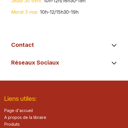
Jeudi 30 avril:
10h-12h/16h30-19h
Mardi 5 mai:
10h-12/15h30-19h
Contact
Réseaux Sociaux
Lie​n
s ut
iles
:
Page d'accueil
A propos de la libraire
Produits