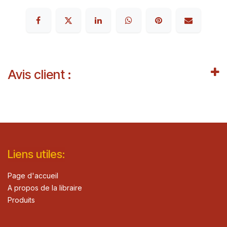
Avis client :
Lie​n
s ut
iles
:
Page d'accueil
A propos de la libraire
Produits