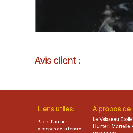
Avis client :
Lie​n
s ut
iles
:
A propos de la
Le Vaisseau Etoile
Page d'accueil
Hunter, Mortelle 
A propos de la libraire