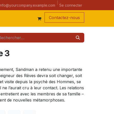
a semaine
Se connecter
info@yourcompany.example.com
Contacte
z-nous
e 3
nement, Sandman a retenu une importante
eigneur des Rêves devra soit changer, soit
n et visite depuis la psyché des Hommes, se
 ne l’aurait cru à leur contact. Les relations
entretient avec les membres de sa famille –
ement de nouvelles métamorphoses.