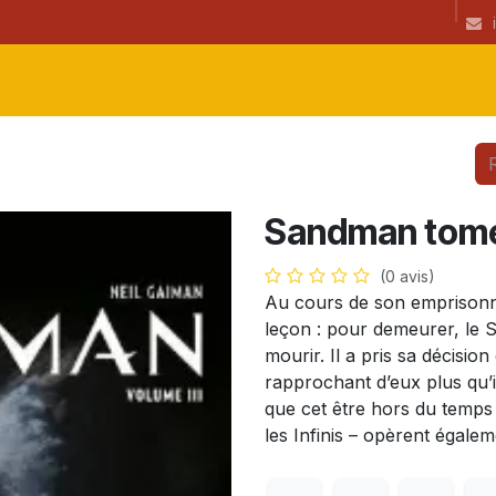
ibrairie
CGU
Informations
newsletter
Coup(s) de coeur de l
Sandman tom
(0 avis)
Au cours de son emprison
leçon : pour demeurer, le S
mourir. Il a pris sa décisio
rapprochant d’eux plus qu’il
que cet être hors du temps 
les Infinis – opèrent égal