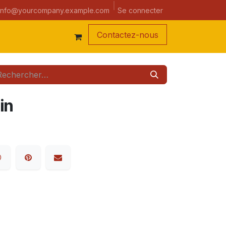
a semaine
Se connecter
info@yourcompany.example.com
Contacte
z-nous
in