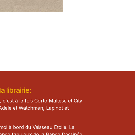
 librairie:
, c'est à la fois Corto Maltese et City
Adèle et Watch​men, Lapinot et
i à bord du Vaisseau Etoile. La
monde fabuleux de la Bande Dessinée.