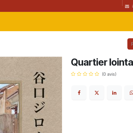
ibrairie
CGU
Informations
newsletter
Coup(s) de coeur de l
Quartier lointa
(0 avis)