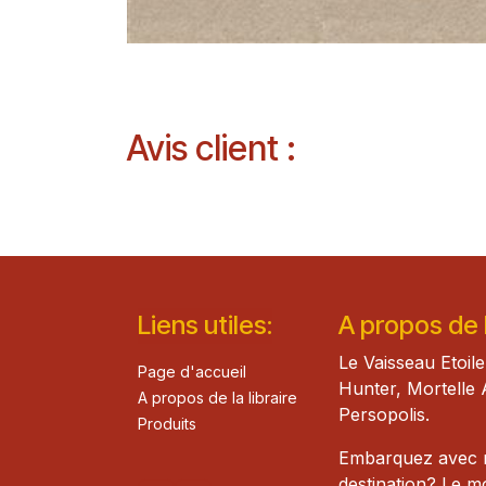
Avis client :
Lie​n
s ut
iles
:
A propos de la
Le Vaisseau Etoile
Page d'accueil
Hunter, Mortelle 
A propos de la libraire
Persopolis.
Produits
Embarquez avec mo
destination? Le 