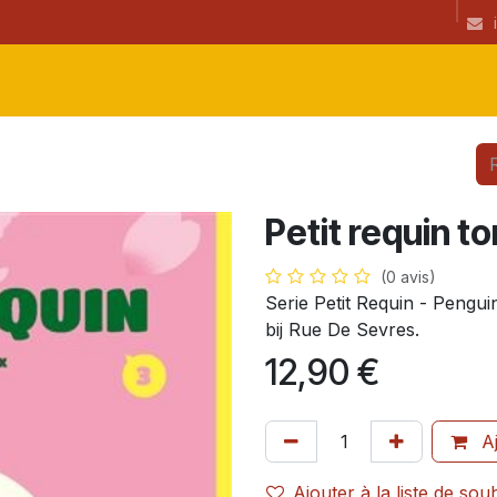
ibrairie
CGU
Informations
newsletter
Coup(s) de coeur de l
Petit requin t
(0 avis)
Serie Petit Requin - Pengu
bij Rue De Sevres.
12,90
€
Aj
Ajouter à la liste de sou