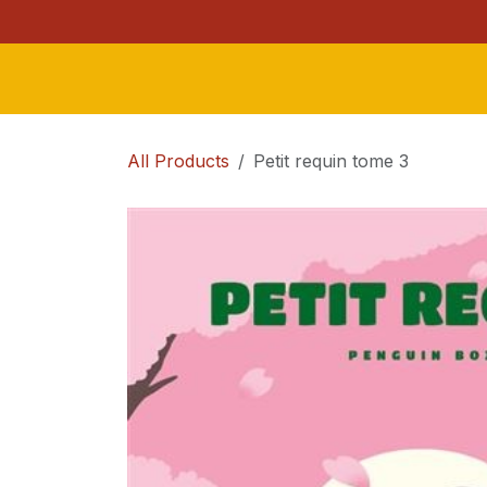
Se rendre au contenu
Accueil
Boutique
Contact
A propos de la l
All Products
Petit requin tome 3