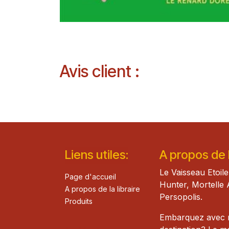
Avis client :
Lie​n
s ut
iles
:
A propos de la
Le Vaisseau Etoile
Page d'accueil
Hunter, Mortelle 
A propos de la libraire
Persopolis.
Produits
Embarquez avec mo