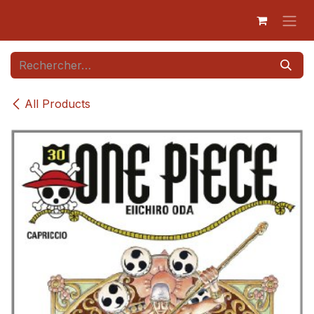
Se rendre au contenu
All Products