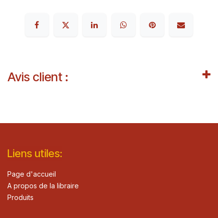
Avis client :
Lie​n
s ut
iles
:
Page d'accueil
A propos de la libraire
Produits