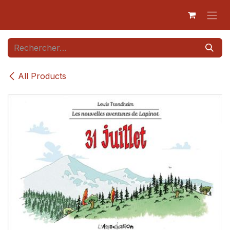
Se rendre au contenu
All Products