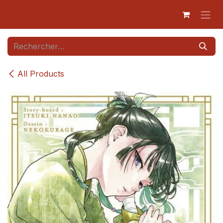
Se rendre au contenu
All Products