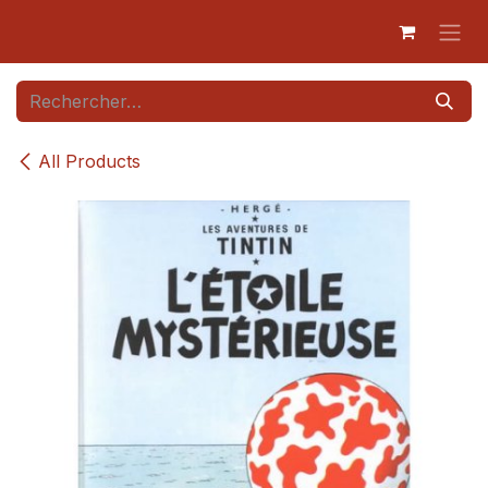
Se rendre au contenu
All Products