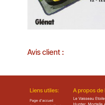
Avis client :
Lie​n
s ut
iles
:
A propos de la
Le Vaisseau Etoile
Page d'accueil
Hunter, Mortelle 