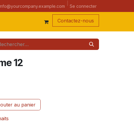
a semaine
Se connecter
info@yourcompany.example.com
Contacte
z-nous
ome 12
outer au panier
haits