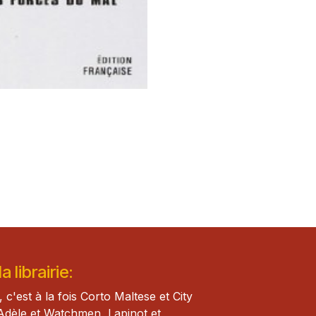
 librairie:
, c'est à la fois Corto Maltese et City
Adèle et Watch​men, Lapinot et