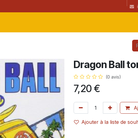
ibrairie
CGU
Informations
newsletter
Coup(s) de coeur de l
Dragon Ball t
(0 avis)
7,20
€
Aj
Ajouter à la liste de sou