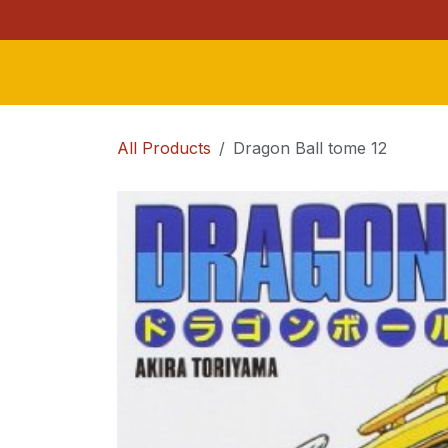
Se rendre au contenu
Accueil
Boutique
Contact
A propos de la l
All Products
Dragon Ball tome 12