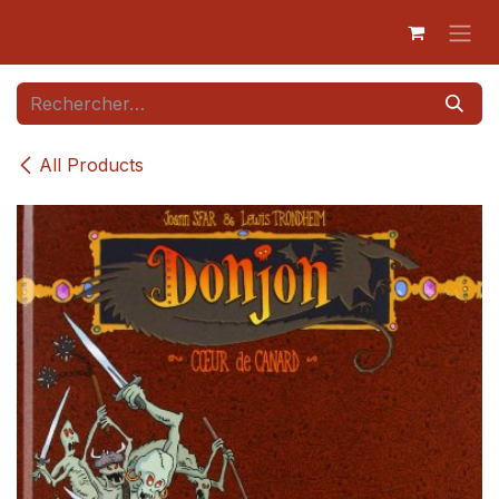
Se rendre au contenu
All Products