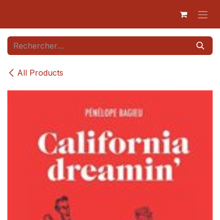
Se rendre au contenu
All Products