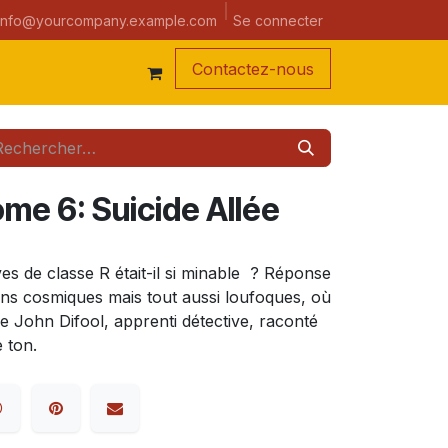
a semaine
Se connecter
info@yourcompany.example.com
Contacte
z-nous
tome 6: Suicide Allée
ves de classe R était-il si minable ? Réponse
ins cosmiques mais tout aussi loufoques, où
e John Difool, apprenti détective, raconté
 ton.