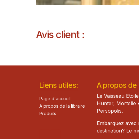
Avis client :
Lie​n
s ut
iles
:
A propos de la
Le Vaisseau Etoile
Page d'accueil
Hunter, Mortelle 
A propos de la libraire
Persopolis.
Produits
Embarquez avec mo
destination? Le 