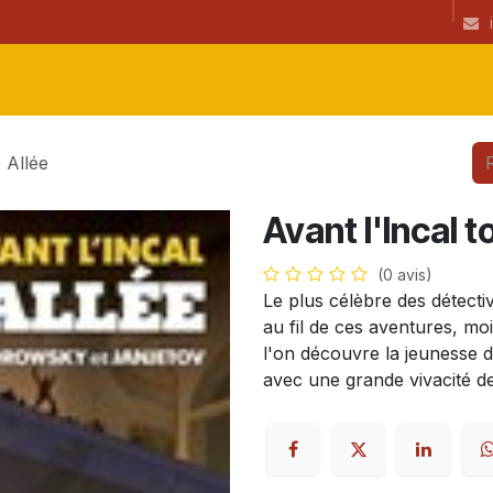
ibrairie
CGU
Informations
newsletter
Coup(s) de coeur de l
 Allée
Avant l'Incal 
(0 avis)
Le plus célèbre des détecti
au fil de ces aventures, mo
l'on découvre la jeunesse d
avec une grande vivacité de