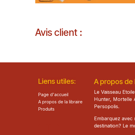
Avis client :
Lie​n
s ut
iles
:
A propos de la
Le Vaisseau Etoile
Page d'accueil
Hunter, Mortelle 
A propos de la libraire
Persopolis.
Produits
Embarquez avec mo
destination? Le 