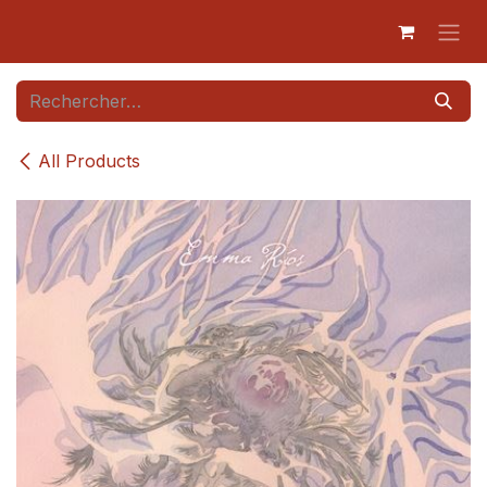
Se rendre au contenu
All Products