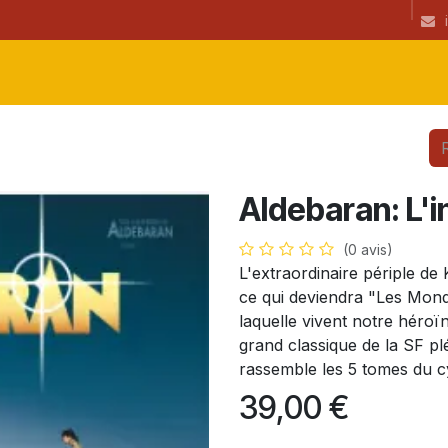
ibrairie
CGU
Informations
newsletter
Coup(s) de coeur de l
Aldebaran: L'i
(0 avis)
L'extraordinaire périple de
ce qui deviendra "Les Mond
laquelle vivent notre héro
grand classique de la SF plé
rassemble les 5 tomes du c
39,00
€