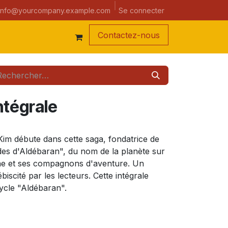
a semaine
Se connecter
info@yourcompany.example.com
Contacte
z-nous
ntégrale
 Kim débute dans cette saga, fondatrice de
es d'Aldébaran", du nom de la planète sur
ïne et ses compagnons d'aventure. Un
biscité par les lecteurs. Cette intégrale
ycle "Aldébaran".