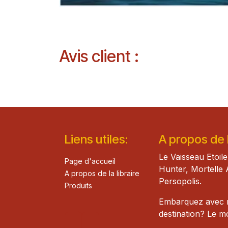
Avis client :
Lie​n
s ut
iles
:
A propos de la
Le Vaisseau Etoile
Page d'accueil
Hunter, Mortelle 
A propos de la libraire
Persopolis.
Produits
Embarquez avec mo
destination? Le 